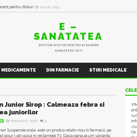
ecent pentru Riduri
mai 28, 2023
E –
SANATATEA
SFATURI SI STIRI PENTRU SI DESPRE
SANATATEA TA!!!
MEDICAMENTE
DIN FARMACIE
STIRI MEDICALE
CELE
n Junior Sirop : Calmeaza febra si
VIM
ant
ea juniorilor
64
In
februarie 8, 2016
0
IE
16
nior Suspensie orala este un produs relativ nou in farmacii, pe
Ce
d sigur l-ati vazut in reclamele TV. Daca pana acum varianta