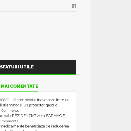
SFATURI UTILE
 MAI COMENTATE
OVO - O combinație inovatoare între un
iinflamator și un protector gastric
6 Comments
formații REZIDENȚIAT 2011 FARMACIE
4 Comments
 medicamente beneficiaza de reducerea