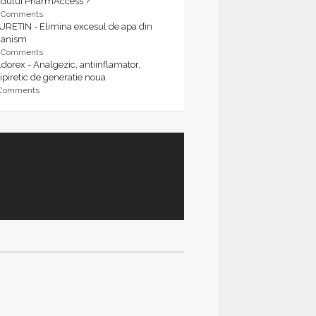
rdului PharmAccess ?
9 Comments
URETIN - Elimina excesul de apa din
ganism
9 Comments
dorex - Analgezic, antiinflamator,
ipiretic de generatie noua
 Comments