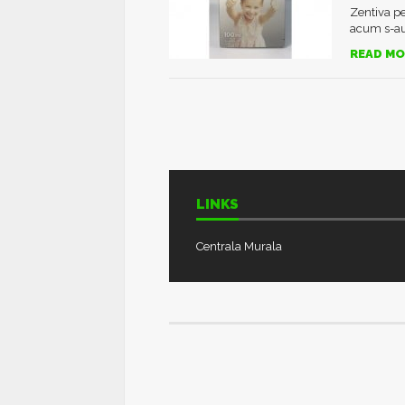
Zentiva pen
acum s-au 
READ MO
LINKS
Centrala Murala