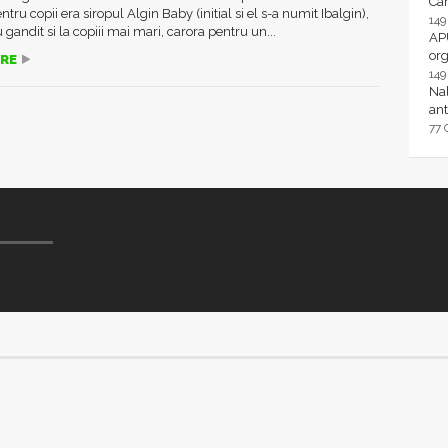
Ca
tru copii era siropul Algin Baby (initial si el s-a numit Ibalgin),
14
gandit si la copiii mai mari, carora pentru un...
AP
or
RE
14
Nal
ant
77