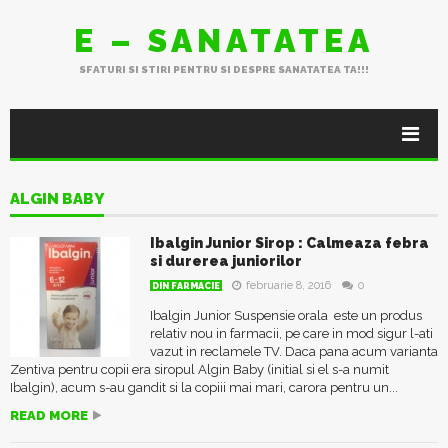
E – SANATATEA
SFATURI SI STIRI PENTRU SI DESPRE SANATATEA TA!!!
ALGIN BABY
Ibalgin Junior Sirop : Calmeaza febra
si durerea juniorilor
februarie 8, 2016
0
DIN FARMACIE
Ibalgin Junior Suspensie orala este un produs
relativ nou in farmacii, pe care in mod sigur l-ati
vazut in reclamele TV. Daca pana acum varianta
Zentiva pentru copii era siropul Algin Baby (initial si el s-a numit
Ibalgin), acum s-au gandit si la copiii mai mari, carora pentru un...
READ MORE