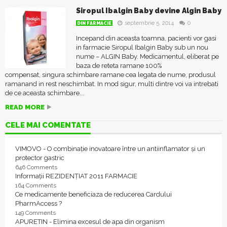
Siropul Ibalgin Baby devine Algin Baby
septembrie 5, 2014
0
DIN FARMACIE
Incepand din aceasta toamna, pacienti vor gasi
in farmacie Siropul Ibalgin Baby sub un nou
nume – ALGIN Baby. Medicamentul, eliberat pe
baza de reteta ramane 100%
compensat, singura schimbare ramane cea legata de nume, produsul
ramanand in rest neschimbat. In mod sigur, multi dintre voi va intrebati
de ce aceasta schimbare...
READ MORE
CELE MAI COMENTATE
VIMOVO - O combinație inovatoare între un antiinflamator și un
protector gastric
646 Comments
Informații REZIDENȚIAT 2011 FARMACIE
164 Comments
Ce medicamente beneficiaza de reducerea Cardului
PharmAccess ?
149 Comments
APURETIN - Elimina excesul de apa din organism