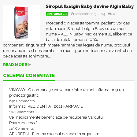
Siropul Ibalgin Baby devine Algin Baby
septembrie 5, 2014
0
DIN FARMACIE
Incepand din aceasta toamna, pacienti vor gasi
in farmacie Siropul Ibalgin Baby sub un nou
nume – ALGIN Baby. Medicamentul, eliberat pe
baza de reteta ramane 100%
compensat, singura schimbare ramane cea legata de nume, produsul
ramanand in rest neschimbat. In mod sigur, multi dintre voi va intrebati
de ce aceasta schimbare...
READ MORE
CELE MAI COMENTATE
VIMOVO - O combinație inovatoare între un antiinflamator și un
protector gastric
646 Comments
Informații REZIDENȚIAT 2011 FARMACIE
164 Comments
Ce medicamente beneficiaza de reducerea Cardului
PharmAccess ?
149 Comments
APURETIN - Elimina excesul de apa din organism