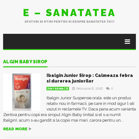
E – SANATATEA
SFATURI SI STIRI PENTRU SI DESPRE SANATATEA TA!!!
ALGIN BABY SIROP
Ibalgin Junior Sirop : Calmeaza febra
si durerea juniorilor
februarie 8, 2016
0
DIN FARMACIE
Ibalgin Junior Suspensie orala este un produs
relativ nou in farmacii, pe care in mod sigur l-ati
vazut in reclamele TV. Daca pana acum varianta
Zentiva pentru copii era siropul Algin Baby (initial si el s-a numit
Ibalgin), acum s-au gandit si la copiii mai mari, carora pentru un...
READ MORE