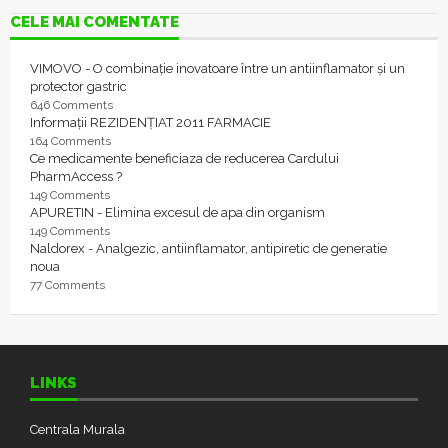
CELE MAI COMENTATE
VIMOVO - O combinație inovatoare între un antiinflamator și un
protector gastric
646 Comments
Informații REZIDENȚIAT 2011 FARMACIE
164 Comments
Ce medicamente beneficiaza de reducerea Cardului
PharmAccess ?
149 Comments
APURETIN - Elimina excesul de apa din organism
149 Comments
Naldorex - Analgezic, antiinflamator, antipiretic de generatie
noua
77 Comments
LINKS
Centrala Murala