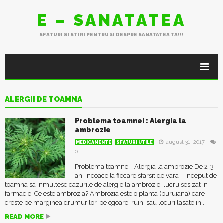
E – SANATATEA
SFATURI SI STIRI PENTRU SI DESPRE SANATATEA TA!!!
ALERGII DE TOAMNA
Problema toamnei : Alergia la
ambrozie
august 31, 2017
MEDICAMENTE
SFATURI UTILE
0
Problema toamnei : Alergia la ambrozie De 2-3
ani incoace la fiecare sfarsit de vara – inceput de
toamna sa inmultesc cazurile de alergie la ambrozie, lucru sesizat in
farmacie. Ce este ambrozia? Ambrozia este o planta (buruiana) care
creste pe marginea drumurilor, pe ogoare, ruini sau locuri lasate in...
READ MORE