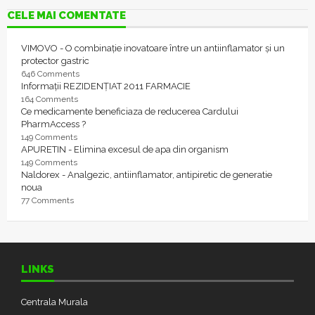
CELE MAI COMENTATE
VIMOVO - O combinație inovatoare între un antiinflamator și un
protector gastric
646 Comments
Informații REZIDENȚIAT 2011 FARMACIE
164 Comments
Ce medicamente beneficiaza de reducerea Cardului
PharmAccess ?
149 Comments
APURETIN - Elimina excesul de apa din organism
149 Comments
Naldorex - Analgezic, antiinflamator, antipiretic de generatie
noua
77 Comments
LINKS
Centrala Murala