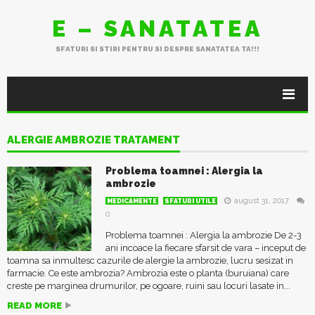
E – SANATATEA
SFATURI SI STIRI PENTRU SI DESPRE SANATATEA TA!!!
ALERGIE AMBROZIE TRATAMENT
Problema toamnei : Alergia la
ambrozie
august 31, 2017
MEDICAMENTE
SFATURI UTILE
0
Problema toamnei : Alergia la ambrozie De 2-3
ani incoace la fiecare sfarsit de vara – inceput de
toamna sa inmultesc cazurile de alergie la ambrozie, lucru sesizat in
farmacie. Ce este ambrozia? Ambrozia este o planta (buruiana) care
creste pe marginea drumurilor, pe ogoare, ruini sau locuri lasate in...
READ MORE