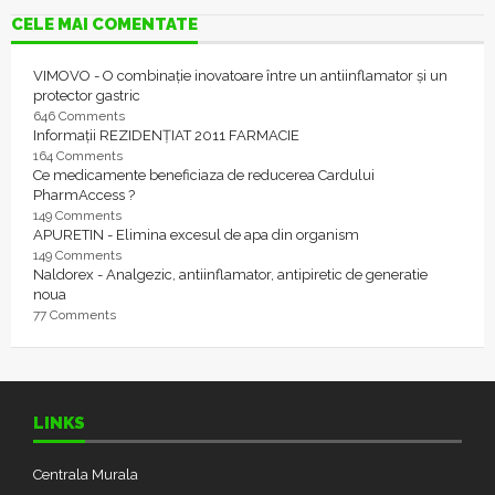
CELE MAI COMENTATE
VIMOVO - O combinație inovatoare între un antiinflamator și un
protector gastric
646 Comments
Informații REZIDENȚIAT 2011 FARMACIE
164 Comments
Ce medicamente beneficiaza de reducerea Cardului
PharmAccess ?
149 Comments
APURETIN - Elimina excesul de apa din organism
149 Comments
Naldorex - Analgezic, antiinflamator, antipiretic de generatie
noua
77 Comments
LINKS
Centrala Murala