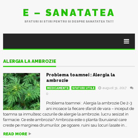
E – SANATATEA
SFATURI SI STIRI PENTRU SI DESPRE SANATATEA TA!!!
ALERGIA LA AMBROZIE
Problema toamnei : Alergia la
ambrozie
august 31, 2017
MEDICAMENTE
SFATURI UTILE
0
Problema toamnei : Alergia la ambrozie De 2-3
ani incoace la fiecare sfarsit de vara – inceput de
toamna sa inmultesc cazurile de alergie la ambrozie, lucru sesizat in
farmacie. Ce este ambrozia? Ambrozia este o planta (buruiana) care
creste pe marginea drumurilor, pe ogoare, ruini sau locuri lasate in...
READ MORE