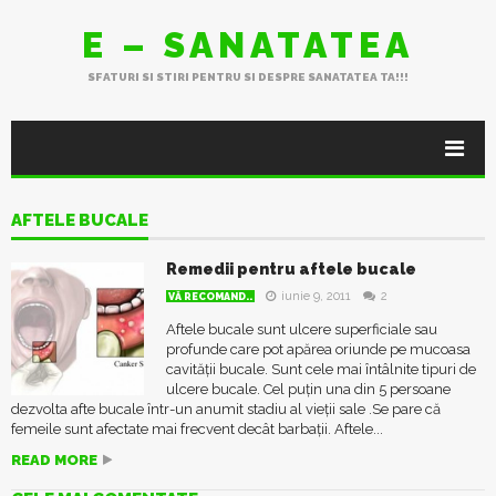
E – SANATATEA
SFATURI SI STIRI PENTRU SI DESPRE SANATATEA TA!!!
AFTELE BUCALE
Remedii pentru aftele bucale
iunie 9, 2011
2
VĂ RECOMAND..
Aftele bucale sunt ulcere superficiale sau
profunde care pot apărea oriunde pe mucoasa
cavității bucale. Sunt cele mai întâlnite tipuri de
ulcere bucale. Cel puțin una din 5 persoane
dezvolta afte bucale într-un anumit stadiu al vieții sale .Se pare că
femeile sunt afectate mai frecvent decât barbații. Aftele...
READ MORE