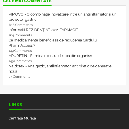
CELE MAI COMENTATE
VIMOVO - O combinație inovatoare între un antiinflamator și un
protector gastric
646 Comments
Informații REZIDENȚIAT 2011 FARMACIE
164 Comments
Ce medicamente beneficiaza de reducerea Cardului
PharmAccess ?
149 Comments
APURETIN - Elimina excesul de apa din organism
149 Comments
Naldorex - Analgezic, antiinflamator, antipiretic de generatie
noua
77 Comments
LINKS
Centrala Murala