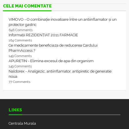
CELE MAI COMENTATE
VIMOVO - O combinație inovatoare între un antiinflamator și un
protector gastric
646 Comments
Informații REZIDENȚIAT 2011 FARMACIE
164 Comments
Ce medicamente beneficiaza de reducerea Cardului
PharmAccess ?
149 Comments
APURETIN - Elimina excesul de apa din organism
149 Comments
Naldorex - Analgezic, antiinflamator, antipiretic de generatie
noua
77 Comments
LINKS
Centrala Murala