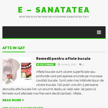
E – SANATATEA
SFATURI SI STIRI PENTRU SI DESPRE SANATATEA TA!!!
AFTE IN GAT
Remedii pentru aftele bucale
iunie 9, 2011
2
VĂ RECOMAND..
Aftele bucale sunt ulcere superficiale sau
profunde care pot apărea oriunde pe mucoasa
cavității bucale. Sunt cele mai întâlnite tipuri de
ulcere bucale. Cel puțin una din 5 persoane
dezvolta afte bucale într-un anumit stadiu al vieții sale .Se pare că
femeile sunt afectate mai frecvent decât barbații. Aftele...
READ MORE