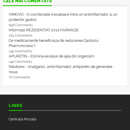
CELE MAI COMENTATE
VIMOVO - O combinație inovatoare între un antiinflamator și un
protector gastric
646 Comments
Informații REZIDENȚIAT 2011 FARMACIE
164 Comments
Ce medicamente beneficiaza de reducerea Cardului
PharmAccess ?
149 Comments
APURETIN - Elimina excesul de apa din organism
149 Comments
Naldorex - Analgezic, antiinflamator, antipiretic de generatie
noua
77 Comments
LINKS
Centrala Murala