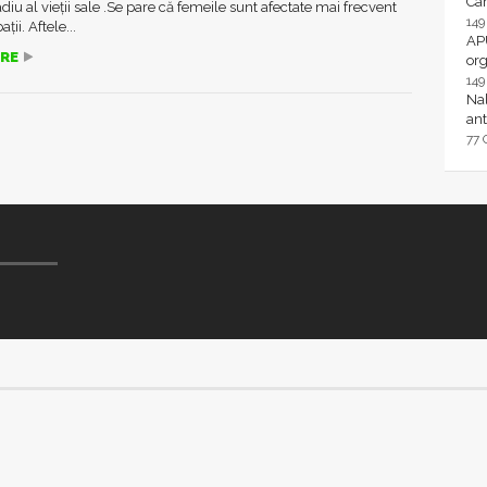
Ca
diu al vieții sale .Se pare că femeile sunt afectate mai frecvent
14
ții. Aftele...
AP
RE
or
14
Nal
ant
77