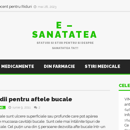
ecent pentru Riduri
mai 28, 2023
E –
SANATATEA
SFATURI SI STIRI PENTRU SI DESPRE
SANATATEA TA!!!
MEDICAMENTE
DIN FARMACIE
STIRI MEDICALE
CELE
ii pentru aftele bucale
VIM
ant
iunie 9, 2011
2
D..
64
In
ale sunt ulcere superficiale sau profunde care pot apărea
16
 mucoasa cavității bucale. Sunt cele mai întâlnite tipuri de
Ce
ale. Cel puțin una din 5 persoane dezvolta afte bucale într-un