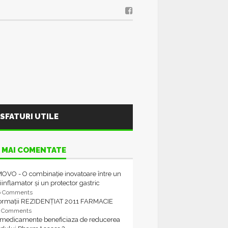
SFATURI UTILE
 MAI COMENTATE
OVO - O combinație inovatoare între un
iinflamator și un protector gastric
6 Comments
formații REZIDENȚIAT 2011 FARMACIE
4 Comments
 medicamente beneficiaza de reducerea