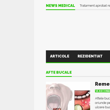
NEWS MEDICAL
Tratament aprobat r
ARTICOLE
REZIDENTIAT
AFTE BUCALE
Remed
VĂ RECOMAN
Aftele buc
oriunde pe
ulcere buc