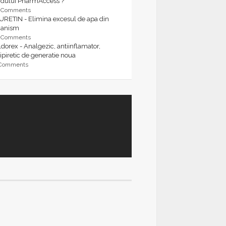
rdului PharmAccess ?
9 Comments
URETIN - Elimina excesul de apa din
ganism
9 Comments
dorex - Analgezic, antiinflamator,
ipiretic de generatie noua
 Comments