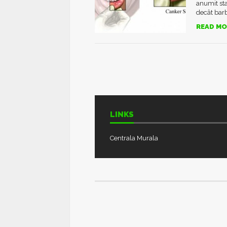
anumit sta
decât barba
READ MO
LINKS
Centrala Murala