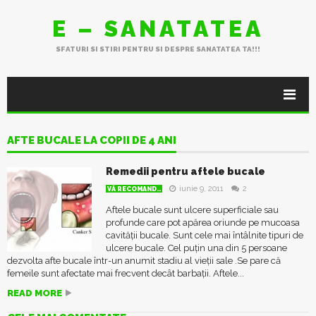
E – SANATATEA
SFATURI SI STIRI PENTRU SI DESPRE SANATATEA TA!!!
AFTE BUCALE LA COPII DE 4 ANI
Remedii pentru aftele bucale
iunie 9, 2011
2
VĂ RECOMAND..
Aftele bucale sunt ulcere superficiale sau
profunde care pot apărea oriunde pe mucoasa
cavității bucale. Sunt cele mai întâlnite tipuri de
ulcere bucale. Cel puțin una din 5 persoane
dezvolta afte bucale într-un anumit stadiu al vieții sale .Se pare că
femeile sunt afectate mai frecvent decât barbații. Aftele...
READ MORE