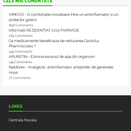
CELE MAI COMENTATE
VIMOVO - O combinație inovatoare între un antiinflamator și un
protector gastric
646 Comments
Informații REZIDENȚIAT 2011 FARMACIE
164 Comments
Ce medicamente beneficiaza de reducerea Cardului
PharmAccess ?
149 Comments
APURETIN - Elimina excesul de apa din organism
149 Comments
Naldorex - Analgezic, antiinflamator, antipiretic de generatie
noua
77 Comments
LINKS
Centrala Murala