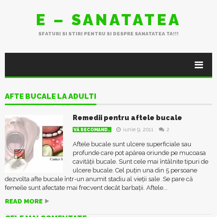
E – SANATATEA
SFATURI SI STIRI PENTRU SI DESPRE SANATATEA TA!!!
AFTE BUCALE LA ADULTI
Remedii pentru aftele bucale
iunie 9, 2011
2
VĂ RECOMAND..
Aftele bucale sunt ulcere superficiale sau
profunde care pot apărea oriunde pe mucoasa
cavității bucale. Sunt cele mai întâlnite tipuri de
ulcere bucale. Cel puțin una din 5 persoane
dezvolta afte bucale într-un anumit stadiu al vieții sale .Se pare că
femeile sunt afectate mai frecvent decât barbații. Aftele...
READ MORE