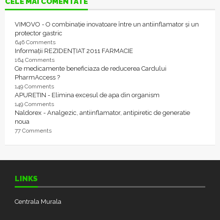
CELE MAI COMENTATE
VIMOVO - O combinație inovatoare între un antiinflamator și un
protector gastric
646 Comments
Informații REZIDENȚIAT 2011 FARMACIE
164 Comments
Ce medicamente beneficiaza de reducerea Cardului
PharmAccess ?
149 Comments
APURETIN - Elimina excesul de apa din organism
149 Comments
Naldorex - Analgezic, antiinflamator, antipiretic de generatie
noua
77 Comments
LINKS
Centrala Murala