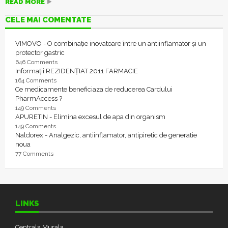
READ MORE
CELE MAI COMENTATE
VIMOVO - O combinație inovatoare între un antiinflamator și un
protector gastric
646 Comments
Informații REZIDENȚIAT 2011 FARMACIE
164 Comments
Ce medicamente beneficiaza de reducerea Cardului
PharmAccess ?
149 Comments
APURETIN - Elimina excesul de apa din organism
149 Comments
Naldorex - Analgezic, antiinflamator, antipiretic de generatie
noua
77 Comments
LINKS
Centrala Murala