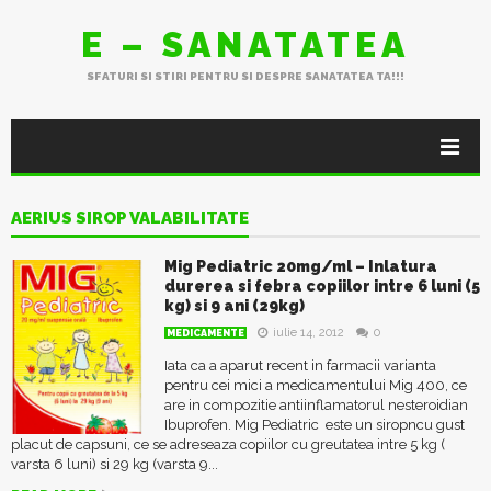
E – SANATATEA
SFATURI SI STIRI PENTRU SI DESPRE SANATATEA TA!!!
AERIUS SIROP VALABILITATE
Mig Pediatric 20mg/ml – Inlatura
durerea si febra copiilor intre 6 luni (5
kg) si 9 ani (29kg)
iulie 14, 2012
0
MEDICAMENTE
Iata ca a aparut recent in farmacii varianta
pentru cei mici a medicamentului Mig 400, ce
are in compozitie antiinflamatorul nesteroidian
Ibuprofen. Mig Pediatric este un siropncu gust
placut de capsuni, ce se adreseaza copiilor cu greutatea intre 5 kg (
varsta 6 luni) si 29 kg (varsta 9...