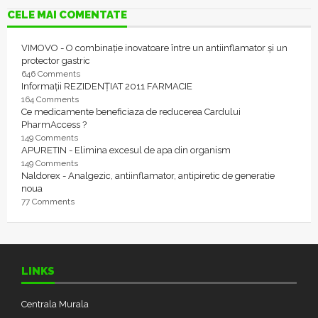
CELE MAI COMENTATE
VIMOVO - O combinație inovatoare între un antiinflamator și un
protector gastric
646 Comments
Informații REZIDENȚIAT 2011 FARMACIE
164 Comments
Ce medicamente beneficiaza de reducerea Cardului
PharmAccess ?
149 Comments
APURETIN - Elimina excesul de apa din organism
149 Comments
Naldorex - Analgezic, antiinflamator, antipiretic de generatie
noua
77 Comments
LINKS
Centrala Murala