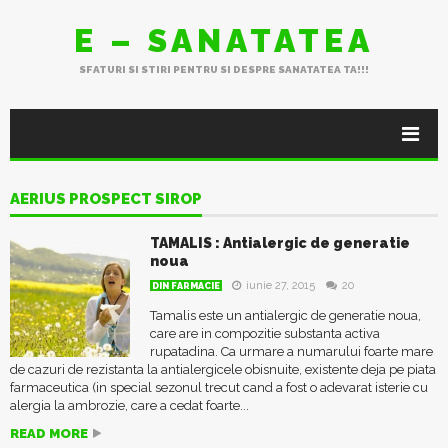
E – SANATATEA
SFATURI SI STIRI PENTRU SI DESPRE SANATATEA TA!!!
AERIUS PROSPECT SIROP
TAMALIS : Antialergic de generatie
noua
iunie 27, 2015
20
DIN FARMACIE
Tamalis este un antialergic de generatie noua,
care are in compozitie substanta activa
rupatadina. Ca urmare a numarului foarte mare
de cazuri de rezistanta la antialergicele obisnuite, existente deja pe piata
farmaceutica (in special sezonul trecut cand a fost o adevarat isterie cu
alergia la ambrozie, care a cedat foarte...
READ MORE