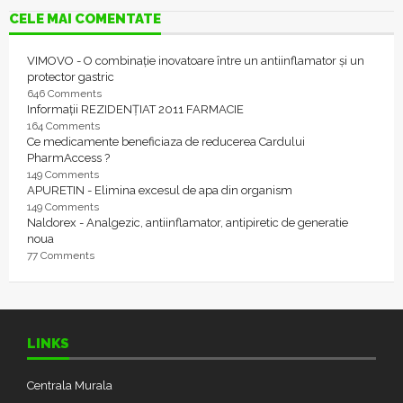
CELE MAI COMENTATE
VIMOVO - O combinație inovatoare între un antiinflamator și un
protector gastric
646 Comments
Informații REZIDENȚIAT 2011 FARMACIE
164 Comments
Ce medicamente beneficiaza de reducerea Cardului
PharmAccess ?
149 Comments
APURETIN - Elimina excesul de apa din organism
149 Comments
Naldorex - Analgezic, antiinflamator, antipiretic de generatie
noua
77 Comments
LINKS
Centrala Murala