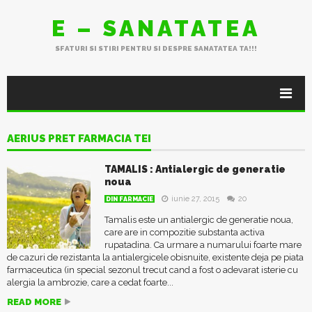
E – SANATATEA
SFATURI SI STIRI PENTRU SI DESPRE SANATATEA TA!!!
AERIUS PRET FARMACIA TEI
TAMALIS : Antialergic de generatie
noua
iunie 27, 2015
20
DIN FARMACIE
Tamalis este un antialergic de generatie noua,
care are in compozitie substanta activa
rupatadina. Ca urmare a numarului foarte mare
de cazuri de rezistanta la antialergicele obisnuite, existente deja pe piata
farmaceutica (in special sezonul trecut cand a fost o adevarat isterie cu
alergia la ambrozie, care a cedat foarte...
READ MORE