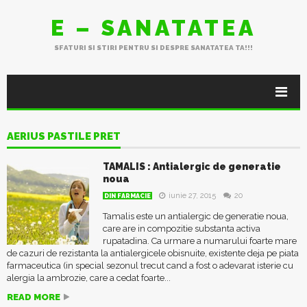
E – SANATATEA
SFATURI SI STIRI PENTRU SI DESPRE SANATATEA TA!!!
AERIUS PASTILE PRET
TAMALIS : Antialergic de generatie
noua
iunie 27, 2015
20
DIN FARMACIE
Tamalis este un antialergic de generatie noua,
care are in compozitie substanta activa
rupatadina. Ca urmare a numarului foarte mare
de cazuri de rezistanta la antialergicele obisnuite, existente deja pe piata
farmaceutica (in special sezonul trecut cand a fost o adevarat isterie cu
alergia la ambrozie, care a cedat foarte...
READ MORE