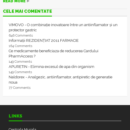
READ MORE
CELE MAI COMENTATE
VIMOVO - O combinație inovatoare între un antiinflamator și un
protector gastric
646 Comments
Informații REZIDENȚIAT 2011 FARMACIE
164 Comments
Ce medicamente beneficiaza de reducerea Cardului
PharmAccess ?
149 Comments
APURETIN - Elimina excesul de apa din organism
149 Comments
Naldorex - Analgezic, antiinflamator, antipiretic de generatie
noua
77 Comments
LINKS
Centrala Murala