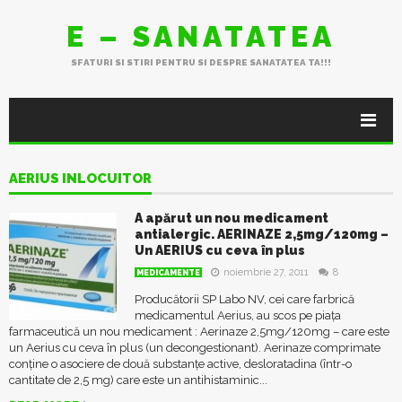
E – SANATATEA
SFATURI SI STIRI PENTRU SI DESPRE SANATATEA TA!!!
AERIUS INLOCUITOR
A apărut un nou medicament
antialergic. AERINAZE 2,5mg/120mg –
Un AERIUS cu ceva în plus
noiembrie 27, 2011
8
MEDICAMENTE
Producătorii SP Labo NV, cei care farbrică
medicamentul Aerius, au scos pe piața
farmaceutică un nou medicament : Aerinaze 2,5mg/120mg – care este
un Aerius cu ceva în plus (un decongestionant). Aerinaze comprimate
conține o asociere de două substanțe active, desloratadina (într-o
cantitate de 2,5 mg) care este un antihistaminic...