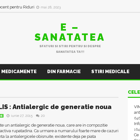
ecent pentru Riduri
mai 28, 2023
E –
SANATATEA
SFATURI SI STIRI PENTRU SI DESPRE
SANATATEA TA!!!
MEDICAMENTE
DIN FARMACIE
STIRI MEDICALE
CELE
IS : Antialergic de generatie noua
VIM
ant
iunie 27, 2015
20
IE
64
In
te un antialergic de generatie noua, care are in compozitie
16
 activa rupatadina. Ca urmare a numarului foarte mare de cazuri
Ce
nta la antialergicele obisnuite, existente deja pe piata