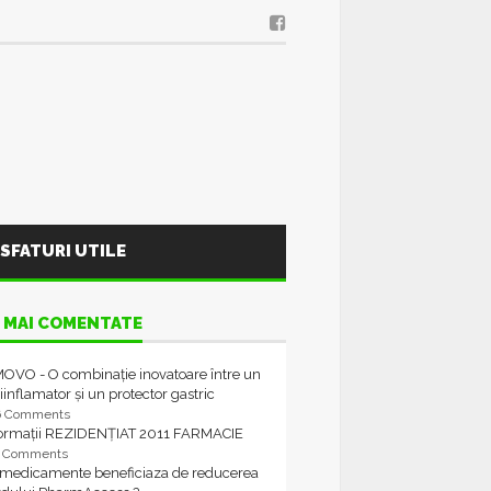
SFATURI UTILE
 MAI COMENTATE
OVO - O combinație inovatoare între un
iinflamator și un protector gastric
6 Comments
formații REZIDENȚIAT 2011 FARMACIE
4 Comments
 medicamente beneficiaza de reducerea