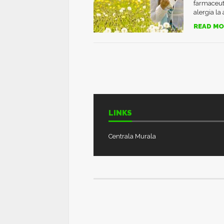
farmaceuti
alergia la
READ MO
LINKS
Centrala Murala