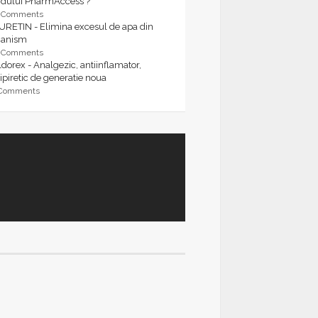
rdului PharmAccess ?
9 Comments
URETIN - Elimina excesul de apa din
ganism
9 Comments
dorex - Analgezic, antiinflamator,
ipiretic de generatie noua
 Comments