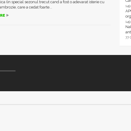
Ca
ca (in special sezonul trecut cand a fost o adevarat isterie cu
14
 ambrozie, care a cedat foarte...
AP
RE
or
14
Nal
ant
77