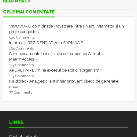
READ MORE
CELE MAI COMENTATE
VIMOVO - O combinație inovatoare între un antiinflamator și un
protector gastric
646 Comments
Informații REZIDENȚIAT 2011 FARMACIE
164 Comments
Ce medicamente beneficiaza de reducerea Cardului
PharmAccess ?
149 Comments
APURETIN - Elimina excesul de apa din organism
149 Comments
Naldorex - Analgezic, antiinflamator, antipiretic de generatie
noua
77 Comments
LINKS
Centrala Murala