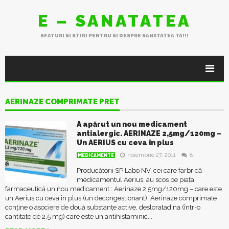
E – SANATATEA
SFATURI SI STIRI PENTRU SI DESPRE SANATATEA TA!!!
AERINAZE COMPRIMATE PRET
A apărut un nou medicament
antialergic. AERINAZE 2,5mg/120mg –
Un AERIUS cu ceva în plus
noiembrie 27, 2011
8
MEDICAMENTE
Producătorii SP Labo NV, cei care farbrică
medicamentul Aerius, au scos pe piața
farmaceutică un nou medicament : Aerinaze 2,5mg/120mg – care este
un Aerius cu ceva în plus (un decongestionant). Aerinaze comprimate
conține o asociere de două substanțe active, desloratadina (într-o
cantitate de 2,5 mg) care este un antihistaminic...