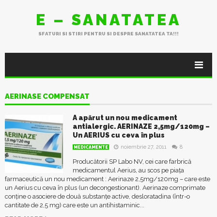
E – SANATATEA
SFATURI SI STIRI PENTRU SI DESPRE SANATATEA TA!!!
AERINASE COMPENSAT
A apărut un nou medicament
antialergic. AERINAZE 2,5mg/120mg –
Un AERIUS cu ceva în plus
noiembrie 27, 2011
8
MEDICAMENTE
Producătorii SP Labo NV, cei care farbrică
medicamentul Aerius, au scos pe piața
farmaceutică un nou medicament : Aerinaze 2,5mg/120mg – care este
un Aerius cu ceva în plus (un decongestionant). Aerinaze comprimate
conține o asociere de două substanțe active, desloratadina (într-o
cantitate de 2,5 mg) care este un antihistaminic...