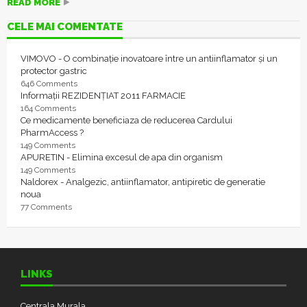
READ MORE
CELE MAI COMENTATE
VIMOVO - O combinație inovatoare între un antiinflamator și un
protector gastric
646 Comments
Informații REZIDENȚIAT 2011 FARMACIE
164 Comments
Ce medicamente beneficiaza de reducerea Cardului
PharmAccess ?
149 Comments
APURETIN - Elimina excesul de apa din organism
149 Comments
Naldorex - Analgezic, antiinflamator, antipiretic de generatie
noua
77 Comments
LINKS
Centrala Murala