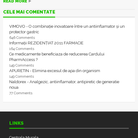
READ MORE
CELE MAI COMENTATE
VIMOVO - O combinație inovatoare între un antiinflamator și un
protector gastric
646 Comments
Informații REZIDENȚIAT 2011 FARMACIE
164 Comments
Ce medicamente beneficiaza de reducerea Cardului
PharmAccess ?
149 Comments
APURETIN - Elimina excesul de apa din organism
149 Comments
Naldorex - Analgezic, antiinflamator, antipiretic de generatie
noua
77 Comments
LINKS
Centrala Murala