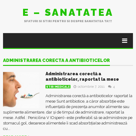
E – SANATATEA
SFATURI SI STIRI PENTRU SI DESPRE SANATATEA TA!!!
ADMINISTRAREA CORECTA A ANTIBIOTICELOR
Administrarea corectă a
antibioticelor, raportat la mese
octombrie 7, 2011
4
STIRI MEDICALE
Administrarea corectă a antibioticelor raportat la
mese Sunt antibiotice, a căror absorbție este
influențată de prezența anumitor alimente sau
suplimente alimentare, dar și de timpul de administrare, raportat la
mese. Astfel : Penicilina V (Ospen)- este preferabil să se administreze pe
stomacul gol, deoarece alimentele îi scad absorbția(se administrează
cu...