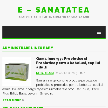
E – SANATATEA
SFATURI SI STIRI PENTRU SI DESPRE SANATATEA TA!!!
ADMINISTRARE LINEX BABY
Gama Innergy : Probiotice si
Prebiotice pentru bebelusi, copii si
adulti
aprilie 11, 2015
0
DIN FARMACIE
Gama Innergy contine produse pe baza de
prebiotice si probiotice pentru bebelusi, copii si
adulti. In Gama Innergy regasim urmatoarele produse : In-Ca, Bifido
Plus, Bifido Baby, Levurin, Sinergin.
READ MORE