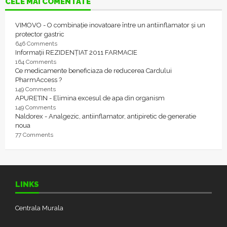
CELE MAI COMENTATE
VIMOVO - O combinație inovatoare între un antiinflamator și un
protector gastric
646 Comments
Informații REZIDENȚIAT 2011 FARMACIE
164 Comments
Ce medicamente beneficiaza de reducerea Cardului
PharmAccess ?
149 Comments
APURETIN - Elimina excesul de apa din organism
149 Comments
Naldorex - Analgezic, antiinflamator, antipiretic de generatie
noua
77 Comments
LINKS
Centrala Murala