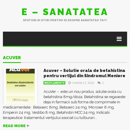
E – SANATATEA
SFATURI SI STIRI PENTRU SI DESPRE SANATATEA TA!!!
ACUVER
Acuver – Solutie orala de betahistina
pentru vertijul din Sindromul Meniere
martie 17, 2012
2
MEDICAMENTE
AcuVer – este un nou produs, solutie orala cu
betahistina 8mg/doza. Betahistina se regaseste
deja in farmacii sub forma de comprimate in
medicamentele : Betaserc 8mg, Betaserc 24 mg, Microser 8 mg,
Emperin 24 mg, Vestibo 8 mg, Betahistin MCC 24 mg. Indicatii
terapeutice: tratamentul vertijului asociat cu tulburari...
READ MORE