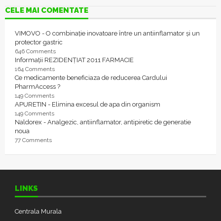
CELE MAI COMENTATE
VIMOVO - O combinație inovatoare între un antiinflamator și un
protector gastric
646 Comments
Informații REZIDENȚIAT 2011 FARMACIE
164 Comments
Ce medicamente beneficiaza de reducerea Cardului
PharmAccess ?
149 Comments
APURETIN - Elimina excesul de apa din organism
149 Comments
Naldorex - Analgezic, antiinflamator, antipiretic de generatie
noua
77 Comments
LINKS
Centrala Murala