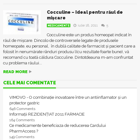
Cocculine – Ideal pentru răul de
mișcare
iulie 18, 2011
5
MEDICAMENTE
Cocculine este un produs homeopat indicat în
răul de mișcare. Dincolo de controversele legate de produsele
homeopate, eu personal, în dublă calitate de farmacist și pacient care a
folosit în nenumărate rânduri produsu l(cu rezultate foarte bune), vă
recomand cu toată căldura Cocculine. Dintotdeauna m-am confruntat
cu problema răului...
READ MORE
CELE MAI COMENTATE
VIMOVO - O combinație inovatoare între un antiinflamator și un
protector gastric
646 Comments
Informații REZIDENȚIAT 2011 FARMACIE
164 Comments
Ce medicamente beneficiaza de reducerea Cardului
PharmAccess ?
149 Comments