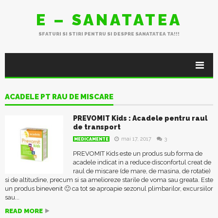
E – SANATATEA
SFATURI SI STIRI PENTRU SI DESPRE SANATATEA TA!!!
ACADELE PT RAU DE MISCARE
PREVOMIT Kids : Acadele pentru raul
de transport
mai 17, 2017
3
MEDICAMENTE
PREVOMIT Kids este un produs sub forma de
acadele indicat in a reduce disconfortul creat de
raul de miscare (de mare, de masina, de rotatie)
si de altitudine, precum si sa amelioreze starile de voma sau greata. Este
un produs binevenit 🙂 ca tot se aproapie sezonul plimbarilor, excursiilor
sau...
READ MORE