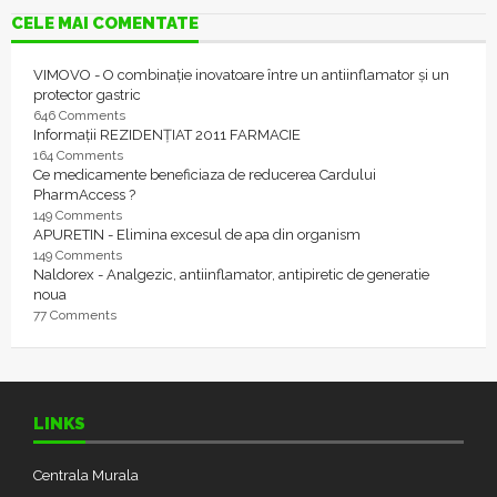
CELE MAI COMENTATE
VIMOVO - O combinație inovatoare între un antiinflamator și un
protector gastric
646 Comments
Informații REZIDENȚIAT 2011 FARMACIE
164 Comments
Ce medicamente beneficiaza de reducerea Cardului
PharmAccess ?
149 Comments
APURETIN - Elimina excesul de apa din organism
149 Comments
Naldorex - Analgezic, antiinflamator, antipiretic de generatie
noua
77 Comments
LINKS
Centrala Murala