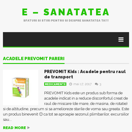
E – SANATATEA
SFATURI SI STIRI PENTRU SI DESPRE SANATATEA TA!!!
ACADELE PREVOMIT PARERI
PREVOMIT Kids : Acadele pentru raul
de transport
mai 17, 2017
3
MEDICAMENTE
PREVOMIT Kids este un produs sub forma de
acadele indicat in a reduce disconfortul creat de
raul de miscare (de mare, de masina, de rotatie)
si de altitudine, precum si sa amelioreze starile de voma sau greata. Este
un produs binevenit 🙂 ca tot se aproapie sezonul plimbarilor, excursiilor
sau...
READ MORE