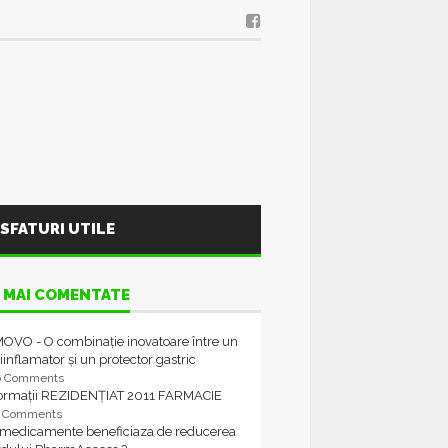
SFATURI UTILE
 MAI COMENTATE
OVO - O combinație inovatoare între un
iinflamator și un protector gastric
6 Comments
formații REZIDENȚIAT 2011 FARMACIE
4 Comments
 medicamente beneficiaza de reducerea