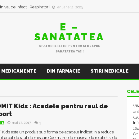
in val de Infecții Respiratorii
ianuarie 11, 2023
E –
SANATATEA
SFATURI SI STIRI PENTRU SI DESPRE
SANATATEA TA!!!
MEDICAMENTE
DIN FARMACIE
STIRI MEDICALE
CELE
MIT Kids : Acadele pentru raul de
VIM
ant
port
64
In
mai 17, 2017
3
TE
16
Kids este un produs sub forma de acadele indicat in a reduce
Ce
ul creat de raul de miscare (de mare, de masina, de rotatie) si de