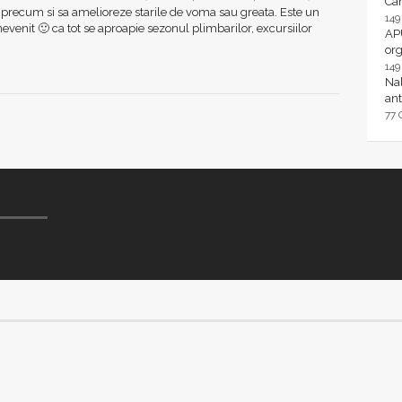
Ca
, precum si sa amelioreze starile de voma sau greata. Este un
14
evenit 🙂 ca tot se aproapie sezonul plimbarilor, excursiilor
AP
or
14
Nal
ant
77