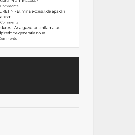
rdului PharmAccess ?
9 Comments
URETIN - Elimina excesul de apa din
ganism
9 Comments
dorex - Analgezic, antiinflamator,
ipiretic de generatie noua
 Comments