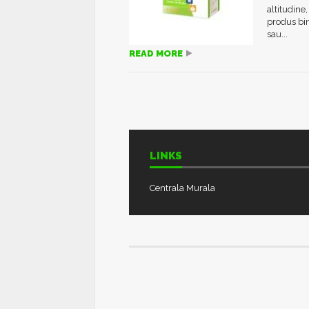
altitudine
produs bin
sau...
READ MORE
LINKS
Centrala Murala