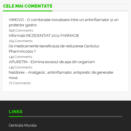
CELE MAI COMENTATE
VIMOVO - O combinație inovatoare între un antiinflamator și un
protector gastric
646 Comments
Informații REZIDENȚIAT 2011 FARMACIE
164 Comments
Ce medicamente beneficiaza de reducerea Cardului
PharmAccess ?
149 Comments
APURETIN - Elimina excesul de apa din organism
149 Comments
Naldorex - Analgezic, antiinflamator, antipiretic de generatie
noua
77 Comments
LINKS
Centrala Murala