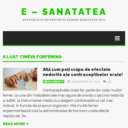
E – SANATATEA
SFATURI SI STIRI PENTRU SI DESPRE SANATATEA TA!!!
A LUAT CINEVA FORFEMINA
Află cum poți scăpa de efectele
nedorite ale contraceptivelor orale!
septembrie 30, 2011
42
MEDICAMENTE
Contraceptivele orale fac parte din viața multor
femei, ca una din metodele cele mai sigure de a evita o sarcină nedorită
și astfel, la îndrumarea medicului alegem contraceptivul cel mai
indicat, în funcție de propriul organism. Mai multe femei
experimentează însă la administrarea de hormoni unele efecte
neplăcute, fie...
READ MORE