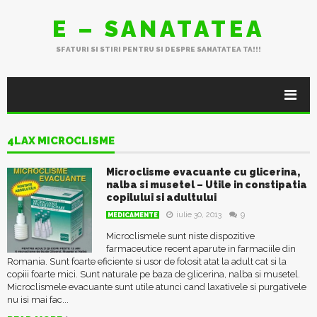
E – SANATATEA
SFATURI SI STIRI PENTRU SI DESPRE SANATATEA TA!!!
4LAX MICROCLISME
Microclisme evacuante cu glicerina,
nalba si musetel – Utile in constipatia
copilului si adultului
iulie 30, 2013
9
MEDICAMENTE
Microclismele sunt niste dispozitive
farmaceutice recent aparute in farmaciile din
Romania. Sunt foarte eficiente si usor de folosit atat la adult cat si la
copiii foarte mici. Sunt naturale pe baza de glicerina, nalba si musetel.
Microclismele evacuante sunt utile atunci cand laxativele si purgativele
nu isi mai fac...