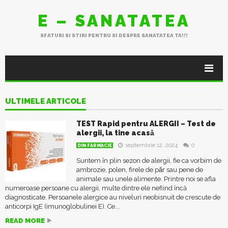
E – SANATATEA
SFATURI SI STIRI PENTRU SI DESPRE SANATATEA TA!!!
ULTIMELE ARTICOLE
TEST Rapid pentru ALERGII – Test de
alergii, la tine acasǎ
septembrie 12, 2024
0
DIN FARMACIE
Suntem în plin sezon de alergii, fie ca vorbim de
ambrozie, polen, firele de pǎr sau pene de
animale sau unele alimente. Printre noi se afla
numeroase persoane cu alergii, multe dintre ele nefiind încă
diagnosticate. Persoanele alergice au niveluri neobisnuit de crescute de
anticorpi IgE (imunoglobulinei E). Ce...
READ MORE