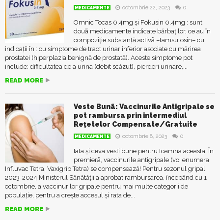
octombrie 22, 2023
0
MEDICAMENTE
Omnic Tocas 0,4mg și Fokusin 0,4mg : sunt
douã medicamente indicate bărbaților, ce au în
compoziție substanță activã –tamsulosin– cu
indicații în : cu simptome de tract urinar inferior asociate cu mărirea
prostatei (hiperplazia benignă de prostată). Aceste simptome pot
include: dificultatea de a urina (debit scăzut), pierderi urinare,...
READ MORE
Veste Bunã: Vaccinurile Antigripale se
pot rambursa prin intermediul
Rețetelor Compensate/Gratuite
octombrie 8, 2023
0
MEDICAMENTE
Iata și ceva vesti bune pentru toamna aceasta! În
premierã, vaccinurile antigripale (voi enumera
Influvac Tetra, Vaxigrip Tetra) se compensează! Pentru sezonul gripal
2023-2024 Ministerul Sănătății a aprobat rambursarea, începând cu 1
octombrie, a vaccinurilor gripale pentru mai multe categorii de
populație, pentru a crește accesul și rata de...
READ MORE