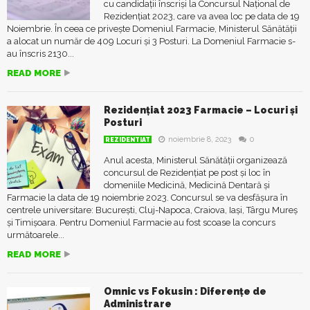
cu candidații înscriși la Concursul Național de
Rezidențiat 2023, care va avea loc pe data de 19
Noiembrie. În ceea ce privește Domeniul Farmacie, Ministerul Sănătății
a alocat un număr de 409 Locuri și 3 Posturi. La Domeniul Farmacie s-
au înscris 2130...
READ MORE
Rezidențiat 2023 Farmacie – Locuri și
Posturi
noiembrie 8, 2023
0
REZIDENTIAT
Anul acesta, Ministerul Sănătății organizează
concursul de Rezidențiat pe post și loc în
domeniile Medicină, Medicină Dentară și
Farmacie la data de 19 noiembrie 2023. Concursul se va desfășura în
centrele universitare: București, Cluj-Napoca, Craiova, Iași, Târgu Mureș
și Timișoara. Pentru Domeniul Farmacie au fost scoase la concurs
următoarele...
READ MORE
Omnic vs Fokusin : Diferenţe de
Administrare