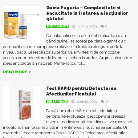
Gama Faguria – Complexitate și
eficacitate în tratarea afecțiunilor
gâtului
iulie 14, 2024
0
MEDICAMENTE
Co-nationalii nostri de la Antibiotice Iași s-au
gândit(Bine!) sa scoată pe piață o gamǎ cu o
compoziție foarte complexă si eficace, în tratarea afecțiunilor de la
nivelul tractului respirator superior. Ca aminteam de compoziție :
aceasta cuprinde Miere de Manuka, Lichen Islandez, Argint coloidal(un
ideal antibacterian natural), Pantenol(cu rol...
READ MORE
Test RAPID pentru Detectarea
Afecțiunilor Ficatului
iunie 12, 2024
0
DIN FARMACIE
După cum observãm cu toții, studiile și
cercetările evoluează, descoperă și creează
diverse medicamente sau dispozitive medicale
inovatore, menite sã ne ajute în menținerea și susținerea sănătății. Un
exemplu îl poate reprezenta Testul RAPID în Detectarea Afecțiunilor