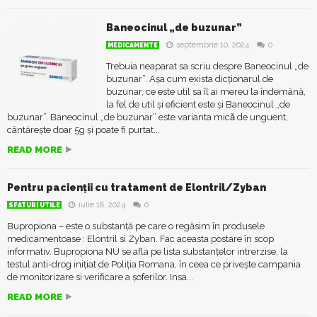
Baneocinul „de buzunar”
septembrie 10, 2024
0
MEDICAMENTE
Trebuia neaparat sa scriu despre Baneocinul „de
buzunar”. Așa cum exista dicționarul de
buzunar, ce este util sa îl ai mereu la îndemână,
la fel de util și eficient este şi Baneocinul „de
buzunar”. Baneocinul „de buzunar” este varianta micǎ de unguent,
cântărește doar 5g și poate fi purtat...
READ MORE
Pentru pacienții cu tratament de Elontril/Zyban
iulie 18, 2024
0
SFATURI UTILE
Bupropiona – este o substanță pe care o regăsim în produsele
medicamentoase : Elontril si Zyban. Fac aceasta postare în scop
informativ. Bupropiona NU se afla pe lista substanțelor intrerzise, la
testul anti-drog inițiat de Poliția Romana, în ceea ce privește campania
de monitorizare si verificare a șoferilor. Insa...
READ MORE