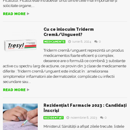
Ficatului. Ficatul este intradevar unul dintre cele mai importante și
solicitate organe,...
READ MORE
Cu ce înlocuim Triderm
Cremã/Unguent?
iunie 8, 2024
0
MEDICAMENTE
Triderm cremã/unguent reprezintă un produs
medicamentos foarte eficient și complex,
deoarece are o formulã ce combinã 3 substanțe
active cu spectru larg de acțiune, ce provin din 3 clase de medicamente
diferite : Triderm cremã/unguent este indicat în : ameliorarea
simptomelor inflamatorii ale dermatozelor, complicate cu infectii
secundare sau...
READ MORE
Rezidențiat Farmacie 2023 : Candidați
Înscriși
noiembrie 8, 2023
0
REZIDENTIAT
Ministerul Sănătății a afișat zilele trecute, listele