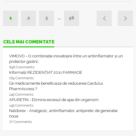
1
2
3
…
56
CELE MAI COMENTATE
VIMOVO - O combinație inovatoare între un antiinflamator și un
protector gastric
646 Comments
Informații REZIDENȚIAT 2011 FARMACIE
164 Comments
Ce medicamente beneficiaza de reducerea Cardului
PharmAccess ?
149 Comments
APURETIN - Elimina excesul de apa din organism
149 Comments
Naldorex - Analgezic, antiinflamator, antipiretic de generatie
noua
77 Comments