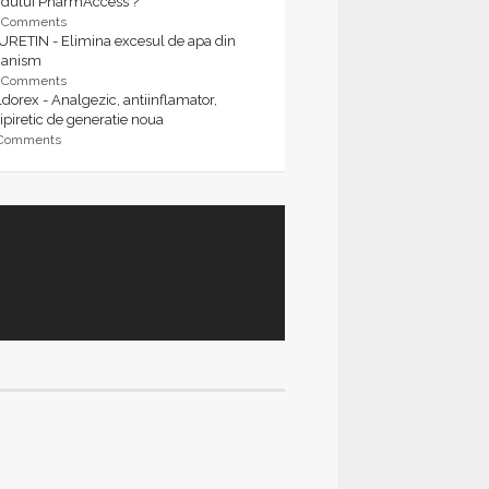
rdului PharmAccess ?
9 Comments
URETIN - Elimina excesul de apa din
ganism
9 Comments
dorex - Analgezic, antiinflamator,
ipiretic de generatie noua
 Comments