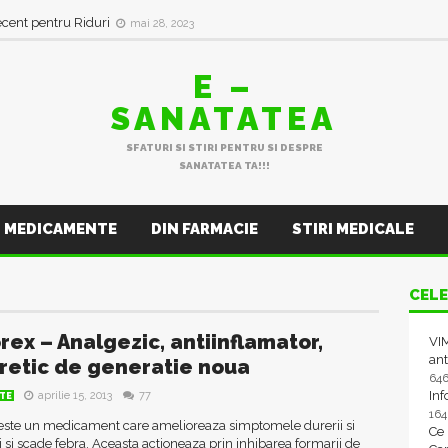
ecent pentru Riduri
mai 28, 2023
E –
SANATATEA
SFATURI SI STIRI PENTRU SI DESPRE
SANATATEA TA!!!
MEDICAMENTE
DIN FARMACIE
STIRI MEDICALE
CELE
rex – Analgezic, antiinflamator,
VIM
ant
iretic de generatie noua
64
In
aprilie 15, 2013
77
TE
16
este un medicament care amelioreaza simptomele durerii si
Ce
i si scade febra. Aceasta actioneaza prin inhibarea formarii de