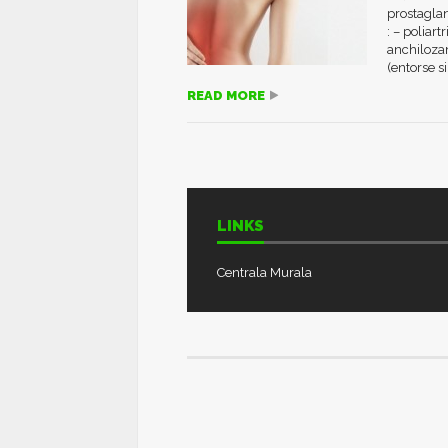
prostaglan
: – poliart
anchilozan
(entorse s
READ MORE
LINKS
Centrala Murala