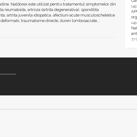
Ca
dine. Naldorex este utilizat pentru tratamentul simptomelor din
14
rita reumatoida, artroza (artrita degenerativa), spondilita
AP
ta, artrita juvenila idiopatica. afectiuni acute musculoscheletice
or
i deformatii, traumatisme directe, dureri lombosacrate,...
14
Nal
ant
77