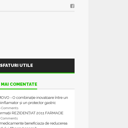
SFATURI UTILE
 MAI COMENTATE
OVO - O combinație inovatoare între un
iinflamator și un protector gastric
6 Comments
formații REZIDENȚIAT 2011 FARMACIE
4 Comments
 medicamente beneficiaza de reducerea