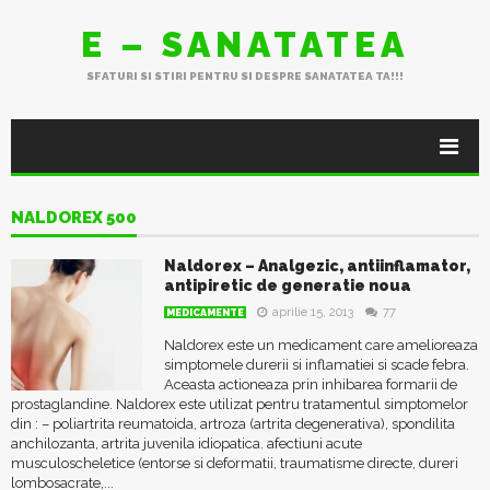
E – SANATATEA
SFATURI SI STIRI PENTRU SI DESPRE SANATATEA TA!!!
NALDOREX 500
Naldorex – Analgezic, antiinflamator,
antipiretic de generatie noua
aprilie 15, 2013
77
MEDICAMENTE
Naldorex este un medicament care amelioreaza
simptomele durerii si inflamatiei si scade febra.
Aceasta actioneaza prin inhibarea formarii de
prostaglandine. Naldorex este utilizat pentru tratamentul simptomelor
din : – poliartrita reumatoida, artroza (artrita degenerativa), spondilita
anchilozanta, artrita juvenila idiopatica. afectiuni acute
musculoscheletice (entorse si deformatii, traumatisme directe, dureri
lombosacrate,...