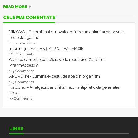
READ MORE
CELE MAI COMENTATE
VIMOVO - O combinație inovatoare între un antiinflamator și un
protector gastric
646 Comments
Informații REZIDENȚIAT 2011 FARMACIE
164 Comments
Ce medicamente beneficiaza de reducerea Cardului
PharmAccess ?
149 Comments
APURETIN - Elimina excesul de apa din organism
149 Comments
Naldorex - Analgezic, antiinflamator, antipiretic de generatie
noua
77 Comments
LINKS