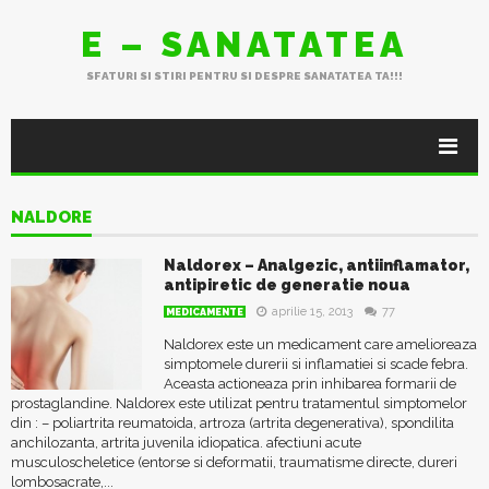
E – SANATATEA
SFATURI SI STIRI PENTRU SI DESPRE SANATATEA TA!!!
NALDORE
Naldorex – Analgezic, antiinflamator,
antipiretic de generatie noua
aprilie 15, 2013
77
MEDICAMENTE
Naldorex este un medicament care amelioreaza
simptomele durerii si inflamatiei si scade febra.
Aceasta actioneaza prin inhibarea formarii de
prostaglandine. Naldorex este utilizat pentru tratamentul simptomelor
din : – poliartrita reumatoida, artroza (artrita degenerativa), spondilita
anchilozanta, artrita juvenila idiopatica. afectiuni acute
musculoscheletice (entorse si deformatii, traumatisme directe, dureri
lombosacrate,...