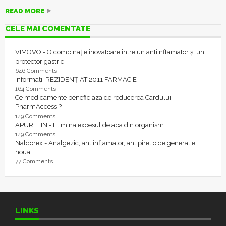
READ MORE
CELE MAI COMENTATE
VIMOVO - O combinație inovatoare între un antiinflamator și un
protector gastric
646 Comments
Informații REZIDENȚIAT 2011 FARMACIE
164 Comments
Ce medicamente beneficiaza de reducerea Cardului
PharmAccess ?
149 Comments
APURETIN - Elimina excesul de apa din organism
149 Comments
Naldorex - Analgezic, antiinflamator, antipiretic de generatie
noua
77 Comments
LINKS