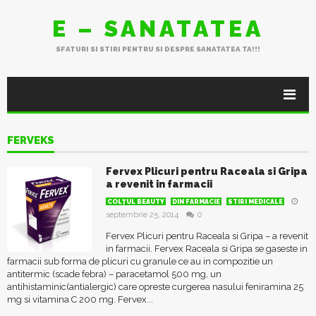
E – SANATATEA
SFATURI SI STIRI PENTRU SI DESPRE SANATATEA TA!!!
FERVEKS
Fervex Plicuri pentru Raceala si Gripa
a revenit in farmacii
COLŢUL BEAUTY
DIN FARMACIE
STIRI MEDICALE
septembrie 25, 2014
0
Fervex Plicuri pentru Raceala si Gripa – a revenit
in farmacii. Fervex Raceala si Gripa se gaseste in
farmacii sub forma de plicuri cu granule ce au in compozitie un
antitermic (scade febra) – paracetamol 500 mg, un
antihistaminic(antialergic) care opreste curgerea nasului feniramina 25
mg si vitamina C 200 mg. Fervex...