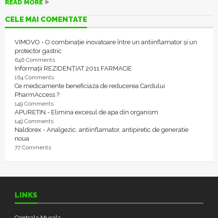
READ MORE
CELE MAI COMENTATE
VIMOVO - O combinație inovatoare între un antiinflamator și un
protector gastric
646 Comments
Informații REZIDENȚIAT 2011 FARMACIE
164 Comments
Ce medicamente beneficiaza de reducerea Cardului
PharmAccess ?
149 Comments
APURETIN - Elimina excesul de apa din organism
149 Comments
Naldorex - Analgezic, antiinflamator, antipiretic de generatie
noua
77 Comments
LINKS
Centrala Murala