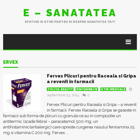
E – SANATATEA
SFATURI SI STIRI PENTRU SI DESPRE SANATATEA TA!!!
ERVEX
Fervex Plicuri pentru Raceala si Gripa
a revenit in farmacii
COLŢUL BEAUTY
DIN FARMACIE
STIRI MEDICALE
septembrie 25, 2014
0
Fervex Plicuri pentru Raceala si Gripa – a revenit
in farmacii. Fervex Raceala si Gripa se gaseste in
farmacii sub forma de plicuri cu granule ce au in compozitie un
antitermic (scade febra) – paracetamol 500 mg, un
antihistaminic(antialergic) care opreste curgerea nasului feniramina 25
mg si vitamina C 200 mg. Fervex...