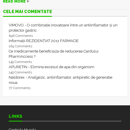
READ MORE
CELE MAI COMENTATE
VIMOVO - O combinație inovatoare între un antiinflamator și un
protector gastric
646 Comments
Informații REZIDENȚIAT 2011 FARMACIE
164 Comments
Ce medicamente beneficiaza de reducerea Cardului
PharmAccess ?
149 Comments
APURETIN - Elimina excesul de apa din organism
149 Comments
Naldorex - Analgezic, antiinflamator, antipiretic de generatie
noua
77 Comments
LINKS
Centrala Murala