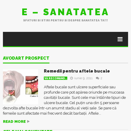
E – SANATATEA
SFATURI SI STIRI PENTRU SI DESPRE SANATATEA TA!!!
AVODART PROSPECT
Remedii pentru aftele bucale
iunie 9, 2011
2
VĂ RECOMAND..
Aftele bucale sunt ulcere superficiale sau
profunde care pot apărea oriunde pe mucoasa
cavității bucale. Sunt cele mai întâlnite tipuri de
ulcere bucale. Cel puțin una din 5 persoane
dezvolta afte bucale într-un anumit stadiu al vieții sale .Se pare că
femeile sunt afectate mai frecvent decât barbații. Aftele...
READ MORE