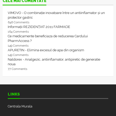
CELE MAI COMENTATE
VIMOVO - O combinație inovatoare între un antiinflamator și un
protector gastric
646 Comments
Informații REZIDENȚIAT 2011 FARMACIE
164 Comments
Ce medicamente beneficiaza de reducerea Cardului
PharmAccess ?
149 Comments
APURETIN - Elimina excesul de apa din organism
149 Comments
Naldorex - Analgezic, antiinflamator, antipiretic de generatie
noua
77 Comments
LINKS
Centrala Murala