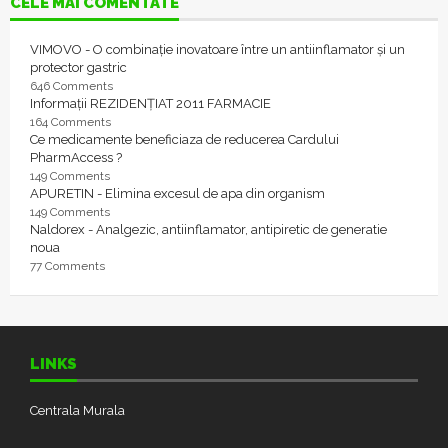
CELE MAI COMENTATE
VIMOVO - O combinație inovatoare între un antiinflamator și un
protector gastric
646 Comments
Informații REZIDENȚIAT 2011 FARMACIE
164 Comments
Ce medicamente beneficiaza de reducerea Cardului
PharmAccess ?
149 Comments
APURETIN - Elimina excesul de apa din organism
149 Comments
Naldorex - Analgezic, antiinflamator, antipiretic de generatie
noua
77 Comments
LINKS
Centrala Murala