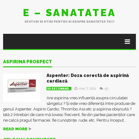
E – SANATATEA
SFATURI SI STIRI PENTRU SI DESPRE SANATATEA TA!!!
ASPIRINA PROSPECT
Aspenter: Doza corectă de aspirină
cardiacă
mai 7, 2011
50
VĂ RECOMAND..
Are aspirina vreo influență asupra circulației
sângelui ? Și este vreo diferență între produse de
genul Aspenter, Aspirin Cardio, Thrombo Ass etc și aspirina obișnuită ?
Iată 2 întrebări de care mă lovesc frecvent, fie din partea pacienților care
ne calcă pragul farmaciei, fie cunoștințe, rude, etc. Pentru început...
READ MORE