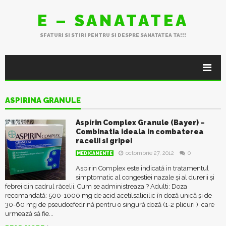
E – SANATATEA
SFATURI SI STIRI PENTRU SI DESPRE SANATATEA TA!!!
ASPIRINA GRANULE
Aspirin Complex Granule (Bayer) –
Combinatia ideala in combaterea
racelii si gripei
octombrie 27, 2012
0
MEDICAMENTE
Aspirin Complex este indicată in tratamentul
simptomatic al congestiei nazale şi al durerii şi
febrei din cadrul răcelii. Cum se administreaza ? Adulti: Doza
recomandată: 500-1000 mg de acid acetilsalicilic în doză unică şi de
30-60 mg de pseudoefedrină pentru o singură doză (1-2 plicuri ), care
urmează să fie...