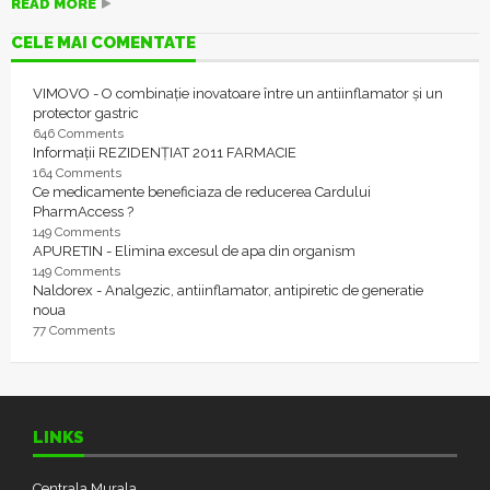
READ MORE
CELE MAI COMENTATE
VIMOVO - O combinație inovatoare între un antiinflamator și un
protector gastric
646 Comments
Informații REZIDENȚIAT 2011 FARMACIE
164 Comments
Ce medicamente beneficiaza de reducerea Cardului
PharmAccess ?
149 Comments
APURETIN - Elimina excesul de apa din organism
149 Comments
Naldorex - Analgezic, antiinflamator, antipiretic de generatie
noua
77 Comments
LINKS
Centrala Murala