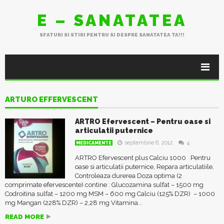
E – SANATATEA
SFATURI SI STIRI PENTRU SI DESPRE SANATATEA TA!!!
ARTURO EFFERVESCENT
ARTRO Efervescent – Pentru oase si
articulatii puternice
septembrie 6, 2012
4
MEDICAMENTE
ARTRO Efervescent plus Calciu 1000 Pentru
oase si articulatii puternice, Repara articulatiile,
Controleaza durerea Doza optima (2
comprimate efervescente) contine : Glucozamina sulfat – 1500 mg
Codroitina sulfat – 1200 mg MSM – 600 mg Calciu (125% DZR) – 1000
mg Mangan (228% DZR) – 2,28 mg Vitamina...
READ MORE