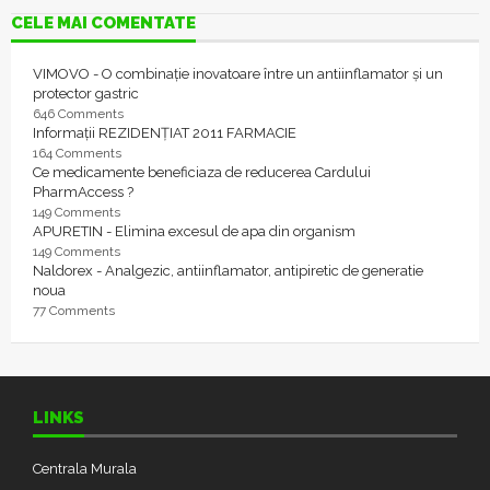
CELE MAI COMENTATE
VIMOVO - O combinație inovatoare între un antiinflamator și un
protector gastric
646 Comments
Informații REZIDENȚIAT 2011 FARMACIE
164 Comments
Ce medicamente beneficiaza de reducerea Cardului
PharmAccess ?
149 Comments
APURETIN - Elimina excesul de apa din organism
149 Comments
Naldorex - Analgezic, antiinflamator, antipiretic de generatie
noua
77 Comments
LINKS
Centrala Murala