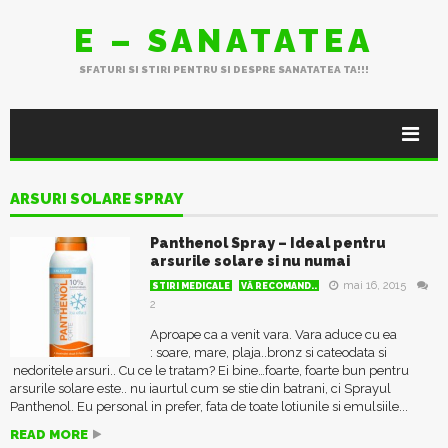
E – SANATATEA
SFATURI SI STIRI PENTRU SI DESPRE SANATATEA TA!!!
ARSURI SOLARE SPRAY
Panthenol Spray – Ideal pentru
arsurile solare si nu numai
mai 16, 2015
STIRI MEDICALE
VĂ RECOMAND..
2
Aproape ca a venit vara. Vara aduce cu ea
: soare, mare, plaja..bronz si cateodata si
nedoritele arsuri.. Cu ce le tratam? Ei bine…foarte, foarte bun pentru
arsurile solare este.. nu iaurtul cum se stie din batrani, ci Sprayul
Panthenol. Eu personal in prefer, fata de toate lotiunile si emulsiile...
READ MORE