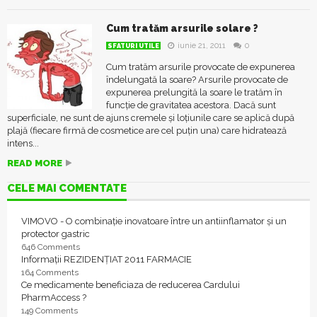
Cum tratăm arsurile solare ?
iunie 21, 2011
0
SFATURI UTILE
Cum tratăm arsurile provocate de expunerea
îndelungată la soare? Arsurile provocate de
expunerea prelungită la soare le tratăm în
funcție de gravitatea acestora. Dacă sunt
superficiale, ne sunt de ajuns cremele și loțiunile care se aplică după
plajă (fiecare firmă de cosmetice are cel puțin una) care hidratează
intens...
READ MORE
CELE MAI COMENTATE
VIMOVO - O combinație inovatoare între un antiinflamator și un
protector gastric
646 Comments
Informații REZIDENȚIAT 2011 FARMACIE
164 Comments
Ce medicamente beneficiaza de reducerea Cardului
PharmAccess ?
149 Comments