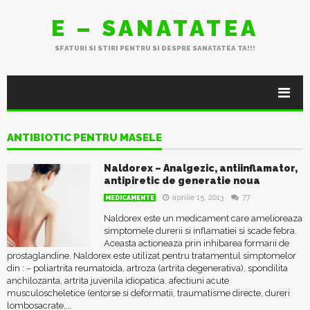
E – SANATATEA
SFATURI SI STIRI PENTRU SI DESPRE SANATATEA TA!!!
ANTIBIOTIC PENTRU MASELE
Naldorex – Analgezic, antiinflamator,
antipiretic de generatie noua
aprilie 15, 2013
77
MEDICAMENTE
Naldorex este un medicament care amelioreaza
simptomele durerii si inflamatiei si scade febra.
Aceasta actioneaza prin inhibarea formarii de
prostaglandine. Naldorex este utilizat pentru tratamentul simptomelor
din : – poliartrita reumatoida, artroza (artrita degenerativa), spondilita
anchilozanta, artrita juvenila idiopatica. afectiuni acute
musculoscheletice (entorse si deformatii, traumatisme directe, dureri
lombosacrate,...