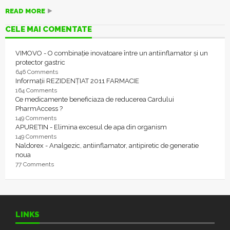
READ MORE
CELE MAI COMENTATE
VIMOVO - O combinație inovatoare între un antiinflamator și un
protector gastric
646 Comments
Informații REZIDENȚIAT 2011 FARMACIE
164 Comments
Ce medicamente beneficiaza de reducerea Cardului
PharmAccess ?
149 Comments
APURETIN - Elimina excesul de apa din organism
149 Comments
Naldorex - Analgezic, antiinflamator, antipiretic de generatie
noua
77 Comments
LINKS