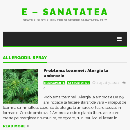
E – SANATATEA
SFATURI SI STIRI PENTRU SI DESPRE SANATATEA TA!!!
ALLERGODIL SPRAY
Problema toamnei : Alergia la
ambrozie
august 31, 2017
MEDICAMENTE
SFATURI UTILE
0
Problema toamnei : Alergia la ambrozie De 2-3
ani incoace la fiecare sfarsit de vara – inceput de
toamna sa inmultesc cazurile de alergie la ambrozie, lucru sesizat in
farmacie. Ce este ambrozia? Ambrozia este o planta (buruiana) care
creste pe marginea drumurilor, pe ogoare, ruini sau locuri lasate in...
READ MORE