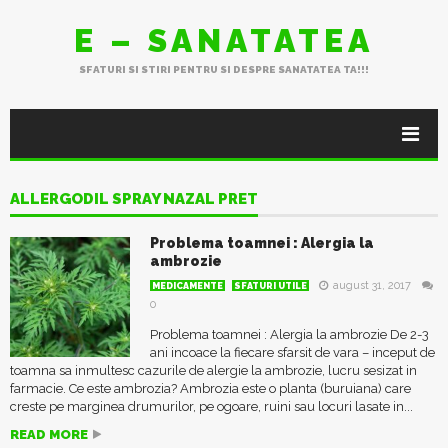
E – SANATATEA
SFATURI SI STIRI PENTRU SI DESPRE SANATATEA TA!!!
ALLERGODIL SPRAY NAZAL PRET
Problema toamnei : Alergia la
ambrozie
august 31, 2017
MEDICAMENTE
SFATURI UTILE
0
Problema toamnei : Alergia la ambrozie De 2-3
ani incoace la fiecare sfarsit de vara – inceput de
toamna sa inmultesc cazurile de alergie la ambrozie, lucru sesizat in
farmacie. Ce este ambrozia? Ambrozia este o planta (buruiana) care
creste pe marginea drumurilor, pe ogoare, ruini sau locuri lasate in...
READ MORE