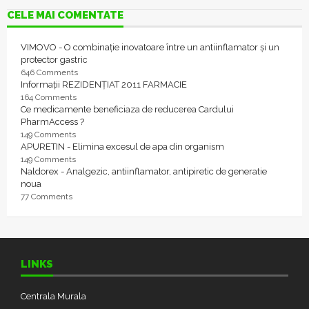
CELE MAI COMENTATE
VIMOVO - O combinație inovatoare între un antiinflamator și un
protector gastric
646 Comments
Informații REZIDENȚIAT 2011 FARMACIE
164 Comments
Ce medicamente beneficiaza de reducerea Cardului
PharmAccess ?
149 Comments
APURETIN - Elimina excesul de apa din organism
149 Comments
Naldorex - Analgezic, antiinflamator, antipiretic de generatie
noua
77 Comments
LINKS
Centrala Murala