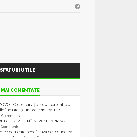
SFATURI UTILE
 MAI COMENTATE
OVO - O combinație inovatoare între un
iinflamator și un protector gastric
6 Comments
formații REZIDENȚIAT 2011 FARMACIE
4 Comments
 medicamente beneficiaza de reducerea