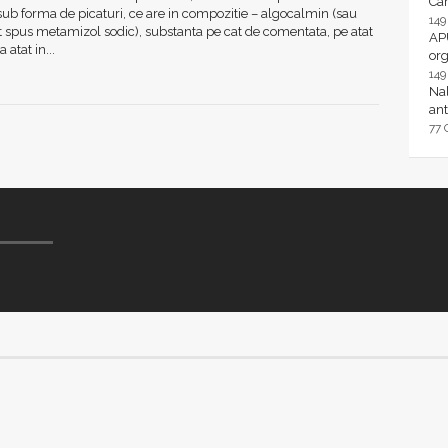
Ca
 sub forma de picaturi, ce are in compozitie – algocalmin (sau
14
 spus metamizol sodic), substanta pe cat de comentata, pe atat
AP
 atat in...
or
14
Nal
ant
77