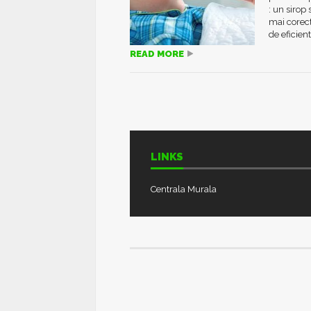
: un sirop
mai corect
de eficienta
READ MORE
LINKS
Centrala Murala