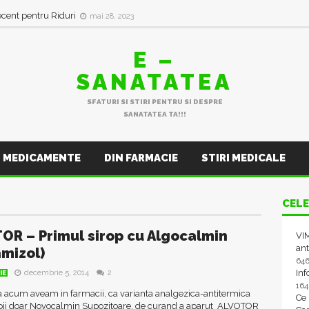
ecent pentru Riduri
mai 28, 2023
E –
SANATATEA
SFATURI SI STIRI PENTRU SI DESPRE
SANATATEA TA!!!
MEDICAMENTE
DIN FARMACIE
STIRI MEDICALE
CELE
OR – Primul sirop cu Algocalmin
VIM
ant
mizol)
64
In
decembrie 5, 2014
2
IE
16
 acum aveam in farmacii, ca varianta analgezica-antitermica
Ce
pii doar Novocalmin Supozitoare, de curand a aparut ALVOTOR