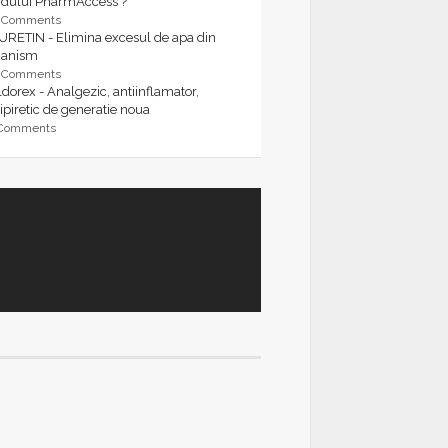
rdului PharmAccess ?
9 Comments
URETIN - Elimina excesul de apa din
ganism
9 Comments
dorex - Analgezic, antiinflamator,
ipiretic de generatie noua
 Comments