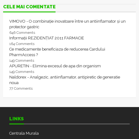
CELE MAI COMENTATE
VIMOVO - O combinație inovatoare între un antiinflamator și un
protector gastric
646 Comments
Informații REZIDENȚIAT 2011 FARMACIE
164 Comments
Ce medicamente beneficiaza de reducerea Cardului
PharmAccess ?
149 Comments
APURETIN - Elimina excesul de apa din organism
149 Comments
Naldorex - Analgezic, antiinflamator, antipiretic de generatie
noua
77 Comments
LINKS
Centrala Murala