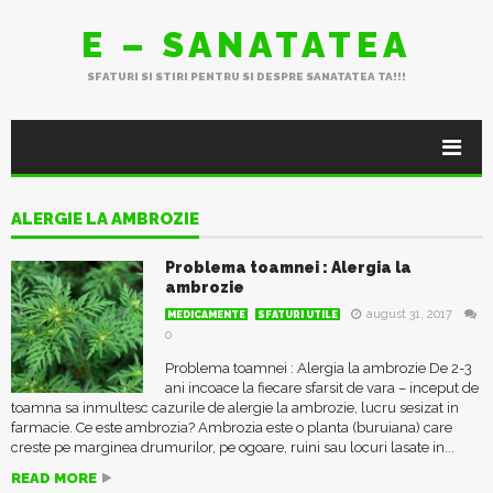
E – SANATATEA
SFATURI SI STIRI PENTRU SI DESPRE SANATATEA TA!!!
ALERGIE LA AMBROZIE
Problema toamnei : Alergia la
ambrozie
august 31, 2017
MEDICAMENTE
SFATURI UTILE
0
Problema toamnei : Alergia la ambrozie De 2-3
ani incoace la fiecare sfarsit de vara – inceput de
toamna sa inmultesc cazurile de alergie la ambrozie, lucru sesizat in
farmacie. Ce este ambrozia? Ambrozia este o planta (buruiana) care
creste pe marginea drumurilor, pe ogoare, ruini sau locuri lasate in...
READ MORE