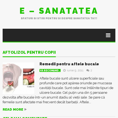
E – SANATATEA
SFATURI SI STIRI PENTRU SI DESPRE SANATATEA TA!!!
AFTOLIZOL PENTRU COPII
Remedii pentru aftele bucale
iunie 9, 2011
2
VĂ RECOMAND..
Aftele bucale sunt ulcere superficiale sau
profunde care pot apărea oriunde pe mucoasa
cavității bucale. Sunt cele mai întâlnite tipuri de
ulcere bucale. Cel puțin una din 5 persoane
dezvolta afte bucale într-un anumit stadiu al vieții sale .Se pare că
femeile sunt afectate mai frecvent decât barbații. Aftele...
READ MORE