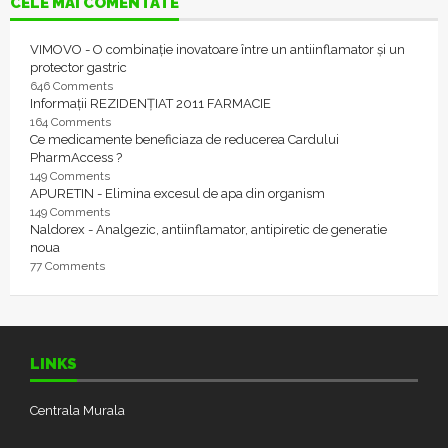
CELE MAI COMENTATE
VIMOVO - O combinație inovatoare între un antiinflamator și un
protector gastric
646 Comments
Informații REZIDENȚIAT 2011 FARMACIE
164 Comments
Ce medicamente beneficiaza de reducerea Cardului
PharmAccess ?
149 Comments
APURETIN - Elimina excesul de apa din organism
149 Comments
Naldorex - Analgezic, antiinflamator, antipiretic de generatie
noua
77 Comments
LINKS
Centrala Murala