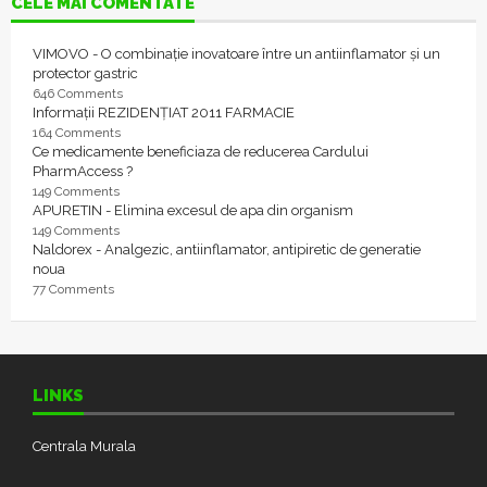
CELE MAI COMENTATE
VIMOVO - O combinație inovatoare între un antiinflamator și un
protector gastric
646 Comments
Informații REZIDENȚIAT 2011 FARMACIE
164 Comments
Ce medicamente beneficiaza de reducerea Cardului
PharmAccess ?
149 Comments
APURETIN - Elimina excesul de apa din organism
149 Comments
Naldorex - Analgezic, antiinflamator, antipiretic de generatie
noua
77 Comments
LINKS
Centrala Murala