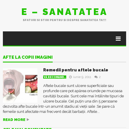
E – SANATATEA
SFATURI SI STIRI PENTRU SI DESPRE SANATATEA TA!!!
AFTE LA COPII IMAGINI
Remedii pentru aftele bucale
iunie 9, 2011
2
VĂ RECOMAND..
Aftele bucale sunt ulcere superficiale sau
profunde care pot apărea oriunde pe mucoasa
cavității bucale. Sunt cele mai întâlnite tipuri de
ulcere bucale. Cel puțin una din 5 persoane
dezvolta afte bucale într-un anumit stadiu al vieții sale .Se pare că
femeile sunt afectate mai frecvent decât barbații. Aftele...
READ MORE