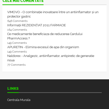
CELE MAI COMENTATE
VIMOVO - O combinație inovatoare între un antiinflamator și un
protector gastric
646 Comments
Informații REZIDENȚIAT 2011 FARMACIE
164 Comments
Ce medicamente beneficiaza de reducerea Cardului
PharmAccess ?
149 Comments
APURETIN - Elimina excesul de apa din organism
149 Comments
Naldorex - Analgezic, antiinflamator, antipiretic de generatie
noua
77 Comments
LINKS
Centrala Murala