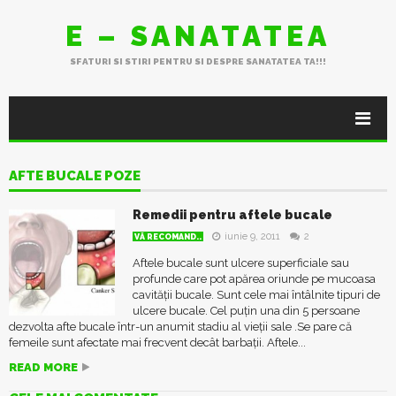
E – SANATATEA
SFATURI SI STIRI PENTRU SI DESPRE SANATATEA TA!!!
AFTE BUCALE POZE
Remedii pentru aftele bucale
iunie 9, 2011
2
VĂ RECOMAND..
Aftele bucale sunt ulcere superficiale sau
profunde care pot apărea oriunde pe mucoasa
cavității bucale. Sunt cele mai întâlnite tipuri de
ulcere bucale. Cel puțin una din 5 persoane
dezvolta afte bucale într-un anumit stadiu al vieții sale .Se pare că
femeile sunt afectate mai frecvent decât barbații. Aftele...
READ MORE