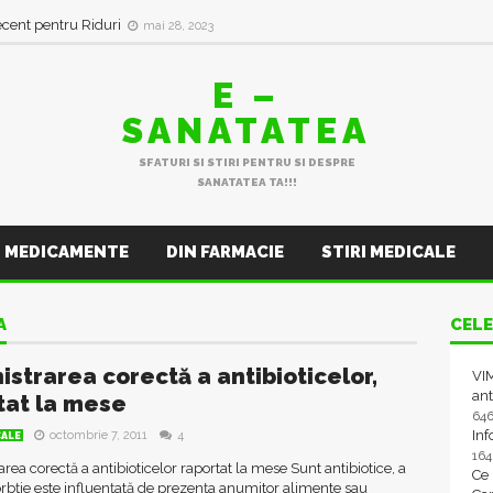
ecent pentru Riduri
mai 28, 2023
E –
SANATATEA
SFATURI SI STIRI PENTRU SI DESPRE
SANATATEA TA!!!
MEDICAMENTE
DIN FARMACIE
STIRI MEDICALE
A
CELE
istrarea corectă a antibioticelor,
VIM
ant
tat la mese
64
In
octombrie 7, 2011
4
CALE
16
rea corectă a antibioticelor raportat la mese Sunt antibiotice, a
Ce
rbție este influențată de prezența anumitor alimente sau