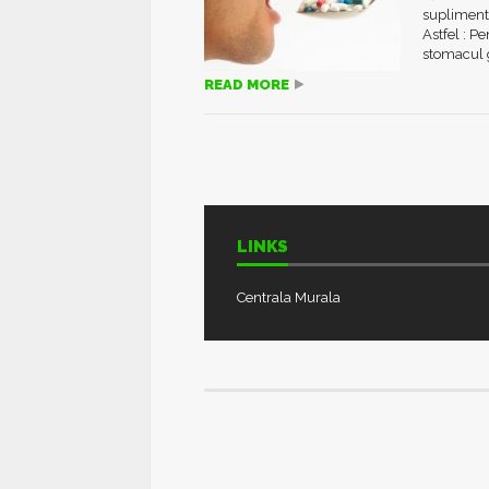
suplimente
Astfel : P
stomacul g
READ MORE
LINKS
Centrala Murala