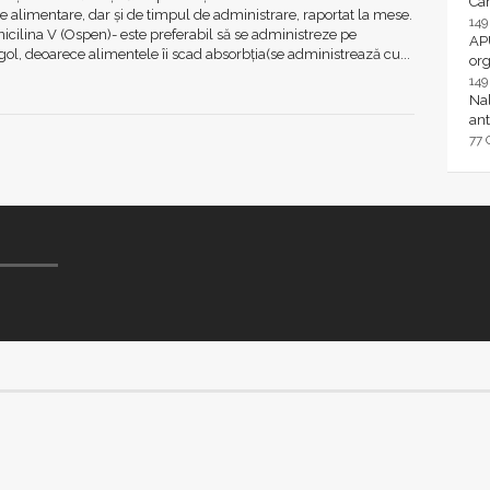
Ca
 alimentare, dar și de timpul de administrare, raportat la mese.
14
enicilina V (Ospen)- este preferabil să se administreze pe
AP
ol, deoarece alimentele îi scad absorbția(se administrează cu...
or
14
Nal
ant
77