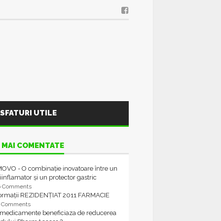
SFATURI UTILE
 MAI COMENTATE
OVO - O combinație inovatoare între un
iinflamator și un protector gastric
6 Comments
formații REZIDENȚIAT 2011 FARMACIE
4 Comments
 medicamente beneficiaza de reducerea