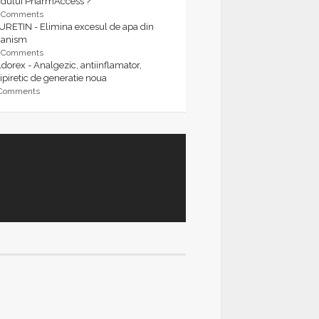
rdului PharmAccess ?
9 Comments
URETIN - Elimina excesul de apa din
ganism
9 Comments
dorex - Analgezic, antiinflamator,
ipiretic de generatie noua
 Comments